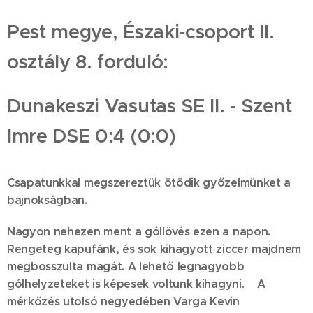
Pest megye, Északi-csoport II.
osztály 8. forduló:
Dunakeszi Vasutas SE II. - Szent
Imre DSE 0:4 (0:0)
Csapatunkkal megszereztük ötödik győzelmünket a
bajnokságban.
Nagyon nehezen ment a góllövés ezen a napon.
Rengeteg kapufánk, és sok kihagyott ziccer majdnem
megbosszulta magát. A lehető legnagyobb
gólhelyzeteket is képesek voltunk kihagyni. A
mérkőzés utolsó negyedében Varga Kevin