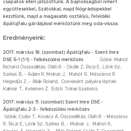
csapatok ellen játszottunk. A bajnokságból ismert
együttesekkel, Szátokkal, majd Nógrádsipekkel
kezdtünk, majd a magasabb osztályú, felvidéki
Apátújfalu gárdájával mérkőztünk meg oda-vissza.
Eredményeink:
2017. március 18. (szombat) Ápátújfalu - Szent Imre
DSE 6-1 (1-1) - felkészülési mérkőzés
Gólok: Mahót
Richárd Összeállitás: Oláh R. - Oszlik Z., Riczi E., Lőrik Sz.,
Széles B., - Ádám R. Molnár J., Mahót R., Mészáros R.
Hegedűs Z., - Bilák Roland, Csereként pályára léptek:
Kalmár T., Kelemen Z. Edző: Tolnai Szabolcs
2017. március 11. (szombat) Szent Imre DSE -
Ápátújfalu 2-3 - felkészülési mérkőzés
Gólok: Csábi T., Kovács Á. Összeállitás: Oláh R. - Mészáros
R., Riczi E., Lőrik Sz., Széles B., - Molnár J., Mahót R.,