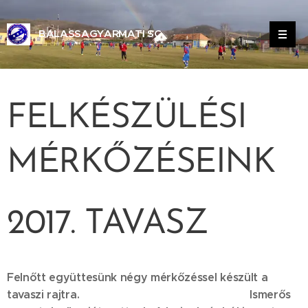
BALASSAGYARMATI SC
ALASSAGYARMATI SPORT CLUB
FELKÉSZÜLÉSI
MÉRKŐZÉSEINK
2017. TAVASZ
Felnőtt együttesünk négy mérkőzéssel készült a
tavaszi rajtra. Ismerős