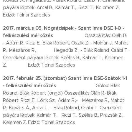
Kovács Á., Hegedűs Z., - Bilák Roland, Csábi T. Csereként
pályára léptek: Antal R., Kalmár T., Riczi T., Kelemen Z.,
Edző: Tolnai Szabolcs
2017. március 05. Nógrádsipek - Szent Imre DSE 1-0 -
felkészülési mérkőzés
Összeállitás: Oláh R.
- Ádám R., Riczi E., Bilák Róbert, Oszlik Z. - Molnár J., Mahót
R., Mészáros R., Hegedűs Z., - Bilák Roland, Csábi T.
Csereként pályára léptek: Széles B., Kalmár T., Kelemen
Z., Edző: Tolnai Szabolcs
2017. február 25. (szombat) Szent Imre DSE-Szátok 1-1
- felkészülési mérkőzés
Gólok: Bilák
Roland, Bilák Róbert (öngól) Összeállitás:Oláh R.-Bilák
Róbert, Riczi E., Lőrik Sz., Ádám R.,- Mészáros R., Mahót
R., Kovács Á., Antal L., - Bilák Roland, Csábi T. Csereként
pályára léptek: Kalmár T., Riczi T., Széles B., Prazsák Z.,
Kelemen Z. Edző: Tolnai Szabolcs