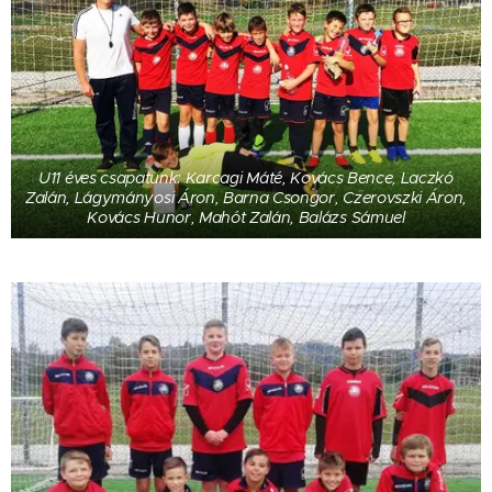
U11 éves csapatunk: Karcagi Máté, Kovács Bence, Laczkó
Zalán, Lágymányosi Áron, Barna Csongor, Czerovszki Áron,
Kovács Hunor, Mahót Zalán, Balázs Sámuel