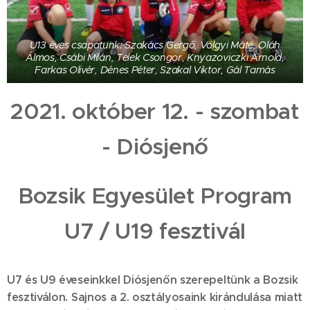
U13 éves csapatunk: Szakács Gergő, Völgyi Máté, Oláh
Álmos, Csábi Milán, Telek Csongor, Knyazoviczki Arnold,
Farkas Olivér, Dénes Péter, Szakal Viktor, Gál Tamás
2021. október 12. - szombat
- Diósjenő
Bozsik Egyesület Program
U7 / U19 fesztivál
U7 és U9 éveseinkkel Diósjenőn szerepeltünk a Bozsik
fesztiválon. Sajnos a 2. osztályosaink kirándulása miatt