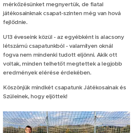
mérkőzésünket megnyertük, de fiatal
játékosainknak csapat-szinten még van hová
fejlődnie.
U13 éveseink közül - az egyébként is alacsony
létszámú csapatunkból - valamilyen oknál
fogva nem mindenki tudott eljönni. Akik ott
voltak, minden telhetőt megtettek a legjobb
eredmények elérése érdekében.
Köszönjük mindkét csapatunk Játékosainak és
Szüleinek, hogy eljöttek!