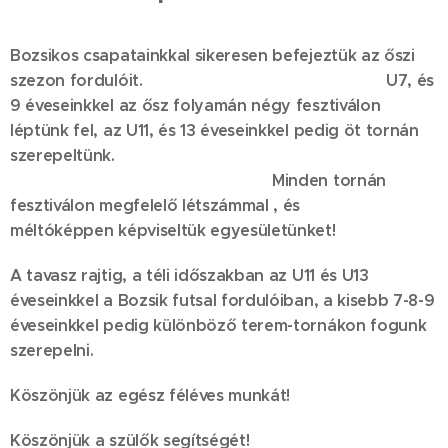
Bozsikos csapatainkkal sikeresen befejeztük az őszi
szezon fordulóit. U7, és
9 éveseinkkel az ősz folyamán négy fesztiválon
léptünk fel, az U11, és 13 éveseinkkel pedig öt tornán
szerepeltünk.
Minden tornán
fesztiválon megfelelő létszámmal , és
méltóképpen képviseltük egyesületünket!
A tavasz rajtig, a téli időszakban az U11 és U13
éveseinkkel a Bozsik futsal fordulóiban, a kisebb 7-8-9
éveseinkkel pedig különböző terem-tornákon fogunk
szerepelni.
Köszönjük az egész féléves munkát!
Köszönjük a szülők segítségét!