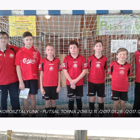
 KOROSZTÁLYUNK - FUTSAL TORNA 2016.12.11. /2017.01.28. /2017.0