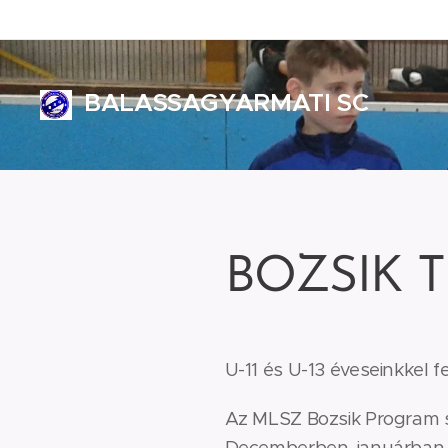
BALASSAGYARMATI SC
ALASSAGYARMATI SPORT CLUB
BOZSIK 
U-11 és U-13 éveseinkkel fe
Az MLSZ Bozsik Program s
Decemberben, januárban, é