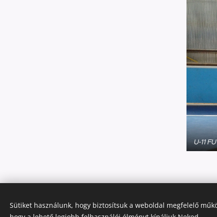
U-11 F
Sütiket használunk, hogy biztosítsuk a weboldal megfelelő műkö
© BALASSAGYARMATI SPORT CLUB 2660 Balassag
hogy a lehető legjobb felhasználói élményt kínáljuk Neked.