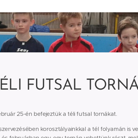
TÉLI FUTSAL TORN
bruár 25-én befejeztük a téli futsal tornákat.
zervezésében korosztályainkkal a tél folyamán is v
s februárban egy-egy tornán vehettünk részt, mely j