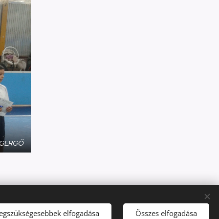
Ó GERGŐ
Nyelvek
legszükségesebbek elfogadása
Összes elfogadása