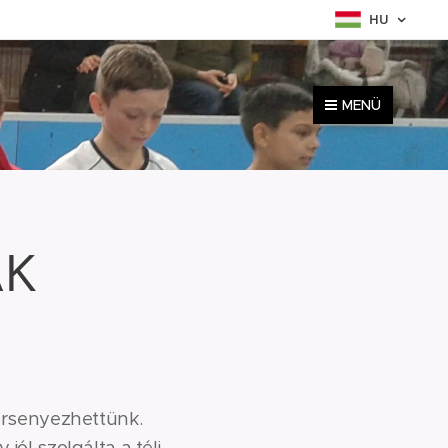
HU
MENÜ
ÁK
ersenyezhettünk.
ól szolgálta a téli