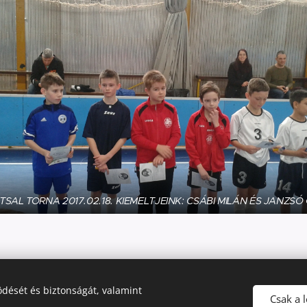
UTSAL TORNA 2017.02.18. KIEMELTJEINK: CSÁBI MILÁN ÉS JANZS
dését és biztonságát, valamint
yarmat, Vizy Zs. út 14.
Csak a 