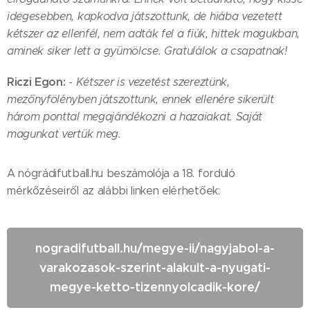
idegesebben, kapkodva játszottunk, de hiába vezetett
kétszer az ellenfél, nem adták fel a fiúk, hittek magukban,
aminek siker lett a gyümölcse. Gratulálok a csapatnak!
Riczi Egon:
- Kétszer is vezetést szereztünk,
mezőnyfölényben játszottunk, ennek ellenére sikerült
három ponttal megajándékozni a hazaiakat. Saját
magunkat vertük meg.
A nógrádifutball.hu beszámolója a 18. forduló
mérkőzéseiről az alábbi linken elérhetőek:
nogradifutball.hu/megye-ii/nagyjabol-a-
varakozasok-szerint-alakult-a-nyugati-
megye-ketto-tizennyolcadik-kore/