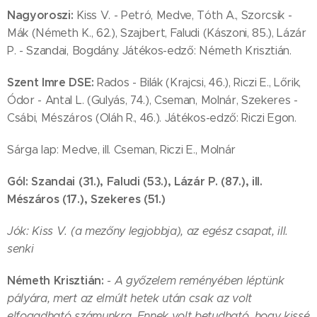
Nagyoroszi:
Kiss V. - Petró, Medve, Tóth A., Szorcsik -
Mák (Németh K., 62.), Szajbert, Faludi (Kászoni, 85.), Lázár
P. - Szandai, Bogdány. Játékos-edző: Németh Krisztián.
Szent Imre DSE:
Rados - Bilák (Krajcsi, 46.), Riczi E., Lőrik,
Ódor - Antal L. (Gulyás, 74.), Cseman, Molnár, Szekeres -
Csábi, Mészáros (Oláh R., 46.). Játékos-edző: Riczi Egon.
Sárga lap: Medve, ill. Cseman, Riczi E., Molnár
Gól: Szandai (31.), Faludi (53.), Lázár P. (87.), ill.
Mészáros (17.), Szekeres (51.)
Jók: Kiss V. (a mezőny legjobbja), az egész csapat, ill.
senki
Németh Krisztián:
- A győzelem reményében léptünk
pályára, mert az elmúlt hetek után csak az volt
elfogadható számunkra. Ennek volt betudható, hogy kissé