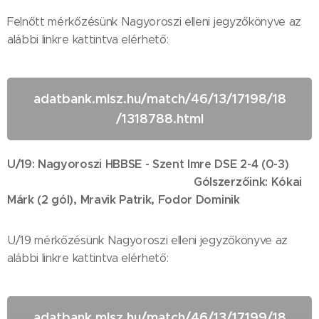
Felnőtt mérkőzésünk Nagyoroszi elleni jegyzőkönyve az
alábbi linkre kattintva elérhető:
adatbank.mlsz.hu/match/46/13/17198/18
/1318788.html
U/19: Nagyoroszi HBBSE - Szent Imre DSE 2-4 (0-3)
Gólszerzőink: Kókai
Márk (2 gól), Mravik Patrik, Fodor Dominik
U/19 mérkőzésünk Nagyoroszi elleni jegyzőkönyve az
alábbi linkre kattintva elérhető:
adatbank.mlsz.hu/match/46/13/17199/18