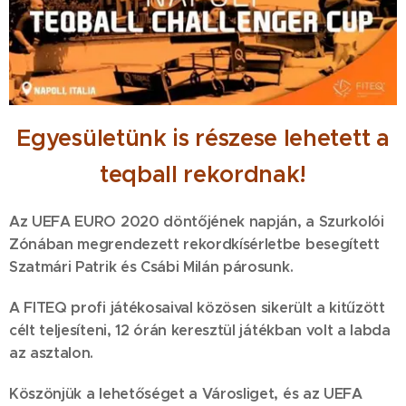
Egyesületünk is részese lehetett a
teqball rekordnak!
Az UEFA EURO 2020 döntőjének napján, a Szurkolói
Zónában megrendezett rekordkísérletbe besegített
Szatmári Patrik és Csábi Milán párosunk.
A FITEQ profi játékosaival közösen sikerült a kitűzött
célt teljesíteni, 12 órán keresztül játékban volt a labda
az asztalon.
Köszönjük a lehetőséget a Városliget, és az UEFA