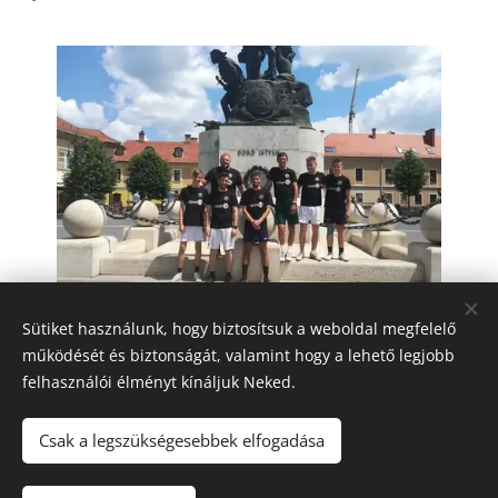
Sütiket használunk, hogy biztosítsuk a weboldal megfelelő
működését és biztonságát, valamint hogy a lehető legjobb
felhasználói élményt kínáljuk Neked.
© BALASSAGYARMATI SPORT CLUB 2660 Balassagyarmat, Vizy
Zs. út 14.
Csak a legszükségesebbek elfogadása
Az oldalt a
Webnode
működteti
Sütik
Nyelvek