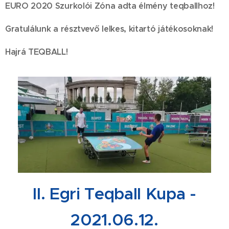
EURO 2020 Szurkolói Zóna adta élmény teqballhoz!
Gratulálunk a résztvevő lelkes, kitartó játékosoknak!
Hajrá TEQBALL!
I
I. Egri Teqball Kupa -
2021.06.12.