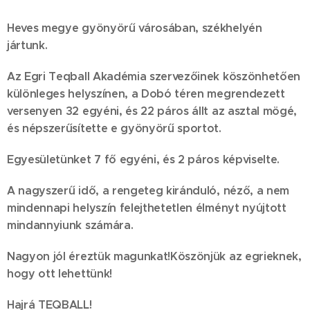
Heves megye gyönyörű városában, székhelyén
jártunk.
Az Egri Teqball Akadémia szervezőinek köszönhetően
különleges helyszínen, a Dobó téren megrendezett
versenyen 32 egyéni, és 22 páros állt az asztal mögé,
és népszerűsítette e gyönyörű sportot.
Egyesületünket 7 fő egyéni, és 2 páros képviselte.
A nagyszerű idő, a rengeteg kiránduló, néző, a nem
mindennapi helyszín felejthetetlen élményt nyújtott
mindannyiunk számára.
Nagyon jól éreztük magunkat!Köszönjük az egrieknek,
hogy ott lehettünk!
Hajrá TEQBALL!