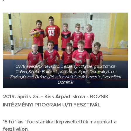
U7/8 éveseink névsora: Leszenyiczki Gergő,Szarvas
Calvin,Szabó Balázs,Ispán Ákos,Sipos Dominik,Aros
Zalán,Kocsó Balázs,Pásztor Nelli,Szolik Levente,Szebellédi
Dominik
2019. április 25. - Kiss Árpád Iskola - BOZSIK
INTÉZMÉNYI PROGRAM U/11 FESZTIVÁL
15 fő "kis" focistánkkal képviseltettük magunkat a
fesztiválon.