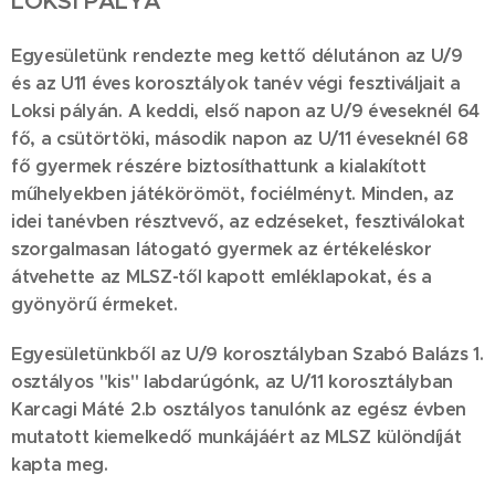
LOKSI
PÁLYA
Egyesületünk rendezte meg kettő délutánon az U/9
és az U11 éves korosztályok tanév végi fesztiváljait a
Loksi pályán. A keddi, első napon az U/9 éveseknél 64
fő, a csütörtöki, második napon az U/11 éveseknél 68
fő gyermek részére biztosíthattunk a kialakított
műhelyekben játékörömöt, fociélményt. Minden, az
idei tanévben résztvevő, az edzéseket, fesztiválokat
szorgalmasan látogató gyermek az értékeléskor
átvehette az MLSZ-től kapott emléklapokat, és a
gyönyörű érmeket.
Egyesületünkből az U/9 korosztályban Szabó Balázs 1.
osztályos "kis" labdarúgónk, az U/11 korosztályban
Karcagi Máté 2.b osztályos tanulónk az egész évben
mutatott kiemelkedő munkájáért az MLSZ különdíját
kapta meg.