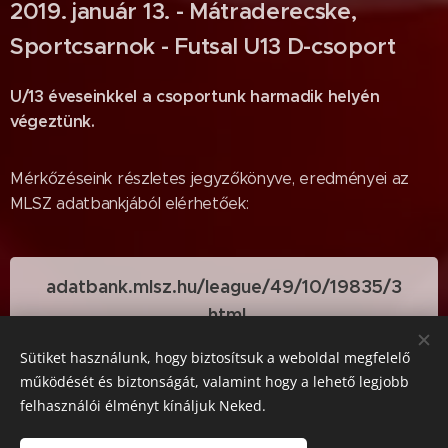
2019. január 13. - Mátraderecske,
Sportcsarnok - Futsal U13 D-csoport
U/13 éveseinkkel a csoportunk harmadik helyén
végeztünk.
Mérkőzéseink részletes jegyzőkönyve, eredményei az
MLSZ adatbankjából elérhetőek:
adatbank.mlsz.hu/league/49/10/19835/3
.html
Sütiket használunk, hogy biztosítsuk a weboldal megfelelő
működését és biztonságát, valamint hogy a lehető legjobb
felhasználói élményt kínáljuk Neked.
© BALASSAGYARMATI SPORT CLUB 2660 Balassagyarmat, Vizy
Zs. út 14.