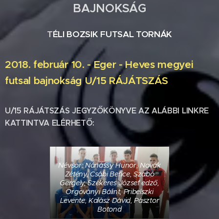
BAJNOKSÁG
T
ÉLI BOZSIK FUTSAL TORNÁK
2018. február 10. - Eger - Heves megyei
futsal bajnokság U/15 RÁJÁTSZÁS
U/15 RÁJÁTSZÁS JEGYZŐKÖNYVE AZ ALÁBBI LINKRE
KATTINTVA ELÉRHETŐ:
Névsor: Nánássy Hunor, Novák
Zétény, Csábi Bence, Szabó
Gergely, Szekeres József edző,
Orgoványi Bálint, Pribelszki
Levente, Kalász Dávid, Pásztor
Botond