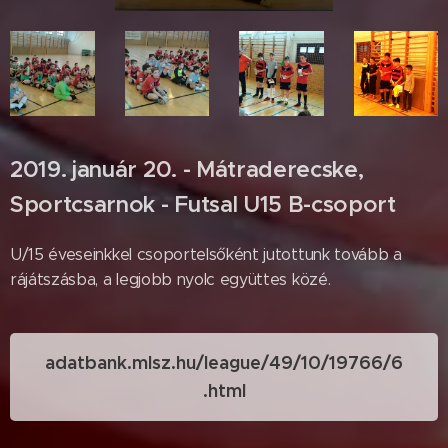
2019. január 20. - Mátraderecske,
Sportcsarnok - Futsal U15 B-csoport
U/15 éveseinkkel csoportelsőként jutottunk tovább a
rájátszásba, a legjobb nyolc együttes közé.
adatbank.mlsz.hu/league/49/10/19766/6
.html