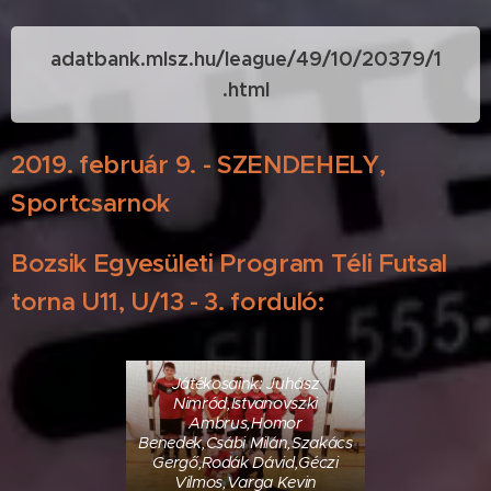
adatbank.mlsz.hu/league/49/10/20379/1
.html
2019. február 9. - SZENDEHELY,
Sportcsarnok
Bozsik Egyesületi Program Téli Futsal
torna U11, U/13 - 3. forduló:
Játékosaink: Juhász
Nimród,Istvanovszki
Ambrus,Homor
Benedek,Csábi Milán,Szakács
Gergő,Rodák Dávid,Géczi
Vilmos,Varga Kevin