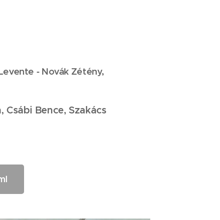
 Levente - Novák Zétény,
n,
Csábi Bence, Szakács
ml