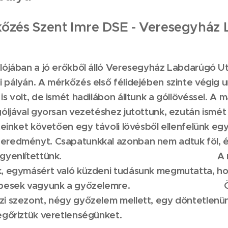
kőzés
Szent Imre DSE - Veresegyház
ulójában a jó erőkből álló Veresegyház Labdarúgó 
 pályán. A mérkőzés első félidejében szinte végig ur
is volt, de ismét hadilábon álltunk a góllövéssel. A
 góljával gyorsan vezetéshez jutottunk, ezután ism
eteinket követően egy távoli lövésből ellenfelünk eg
eredményt. Csapatunkkal azonban nem adtuk föl, é
góljával egyenlítettünk. A mérkő
k, egymásért való küzdeni tudásunk megmutatta, h
llen képesek vagyunk a győzelemre. Ös
zi szezont, négy győzelem mellett, egy döntetlenü
megőriztük veretlenségünket.