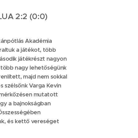
 LUA
2:2 (0:0)
Utánpótlás Akadémia
altuk a játékot, több
 második játékrészt nagyon
ét több nagy lehetőségünk
yenlített, majd nem sokkal
s szélsőnk Varga Kevin
zésen mutatott
ogy a bajnokságban
szességében
nk, és kettő vereséget