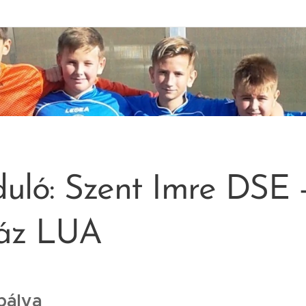
rduló: Szent Imre DSE 
áz LUA
 pálya