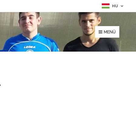
HU
MENÜ
-