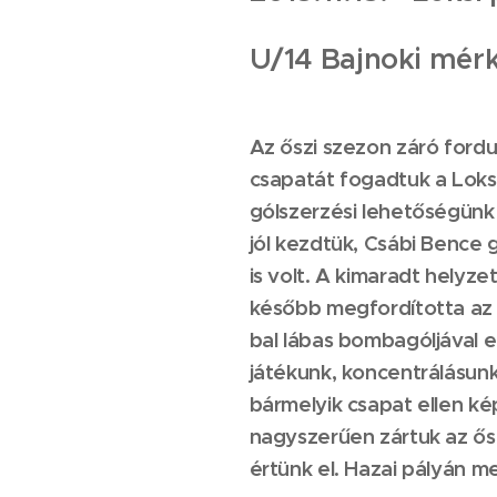
U/14 Bajnoki mér
Az őszi szezon záró ford
csapatát fogadtuk a Loksi
gólszerzési lehetőségünk 
jól kezdtük, Csábi Bence
is volt. A kimaradt helyz
később megfordította az 
bal lábas bomba
játékunk, koncentrálásun
bármelyik csapat e
nagyszerűen zártuk az ős
értünk el. Hazai pályán 