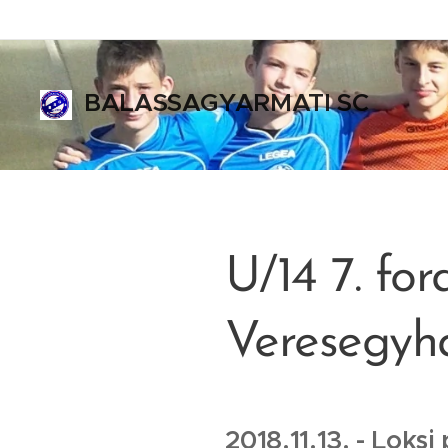
BALASSAGYARMATI SC
ALASSAGYARMATI SPORT CLUB
U/14 7. fo
Veresegyh
2018.11.13. - Loksi