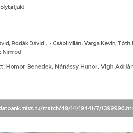
olytatjuk!
vid, Rodák Dávid , - Csábi Milán, Varga Kevin, Tóth
z Nimród
ett: Homor Benedek, Nánássy Hunor,
Vigh Adriá
datbank.mlsz.hu/match/49/14/19441/7/1399996.ht