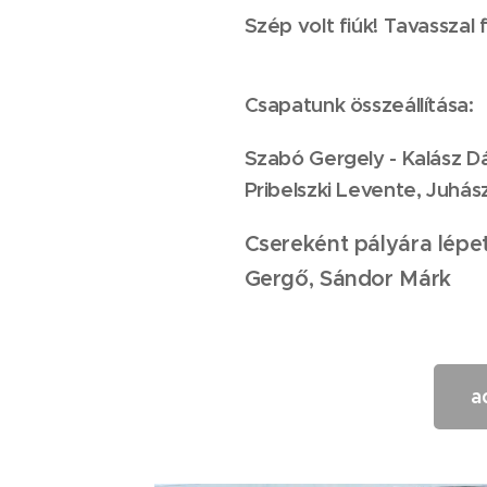
Szép volt fiúk! Tavasszal f
Csapatunk összeállítása:
Szabó Gergely - Kalász Dá
Pribelszki Levente, Juhás
Csereként pályára lép
Gergő, Sándor Márk
a