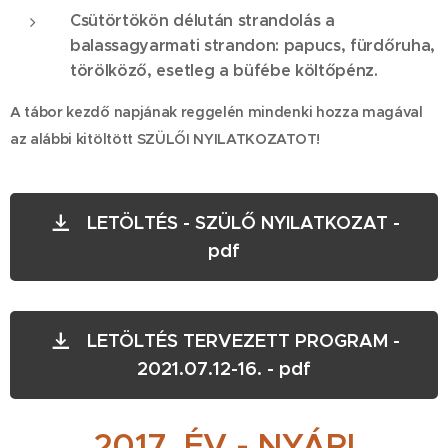
Csütörtökön délután strandolás a
balassagyarmati strandon: papucs, fürdőruha,
törölköző, esetleg a büfébe költőpénz.
A tábor kezdő napjának reggelén mindenki hozza magával
az alábbi kitöltött SZÜLŐI NYILATKOZATOT!
LETÖLTÉS - SZÜLŐ NYILATKOZAT -
pdf
LETÖLTÉS TERVEZETT PROGRAM -
2021.07.12-16. - pdf
2017. ÉV - NYÁRI