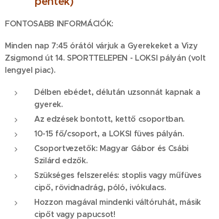
péntek)
FONTOSABB INFORMÁCIÓK:
Minden nap 7:45 órától várjuk a Gyerekeket a Vizy
Zsigmond út 14. SPORTTELEPEN - LOKSI pályán (volt
lengyel piac).
Délben ebédet, délután uzsonnát kapnak a
gyerek.
Az edzések bontott, kettő csoportban.
10-15 fő/csoport, a LOKSI füves pályán.
Csoportvezetők: Magyar Gábor és Csábi
Szilárd edzők.
Szükséges felszerelés: stoplis vagy műfüves
cipő, rövidnadrág, póló, ivókulacs.
Hozzon magával mindenki váltóruhát, másik
cipőt vagy papucsot!