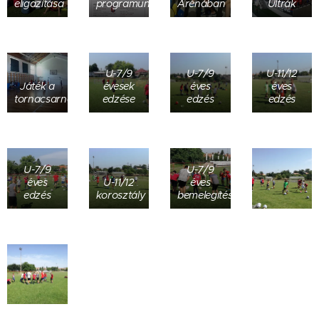
eligazítása
programunk
Arénában
Ultrák
U-7/9
U-7/9
U-11/12
Játék a
évesek
éves
éves
tornacsarnokban
edzése
edzés
edzés
U-7/9
U-7/9
éves
U-11/12
éves
edzés
korosztály
bemelegítés