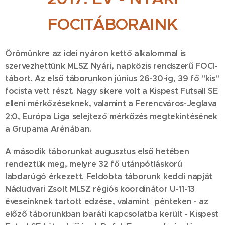
FOCITÁBORAINK
Örömünkre az idei nyáron kettő alkalommal is
szervezhettünk MLSZ Nyári, napközis rendszerű FOCI-
tábort. Az első táborunkon június 26-30-ig, 39 fő "kis"
focista vett részt. Nagy sikere volt a Kispest Futsall SE
elleni mérkőzéseknek, valamint a Ferencváros-Jeglava
2:0, Európa Liga selejtező mérkőzés megtekintésének
a Grupama Arénában.
A második táborunkat augusztus első hetében
rendeztük meg, melyre 32 fő utánpótláskorú
labdarúgó érkezett. Feldobta táborunk keddi napját
Nádudvari Zsolt MLSZ régiós koordinátor U-11-13
éveseinknek tartott edzése, valamint pénteken - az
előző táborunkban baráti kapcsolatba került - Kispest