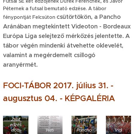
Futsal SE két edzőjének Dufek Ferencnek, és Jávor
Péternek a futsal bemutató edzése. A tábor
csütörtökön
, a Pancho
fénypontját Felcsúton
Aránában megtekintett Videoton - Bordeaux
Európa Liga selejtező mérkőzés jelentette. A
tábor végén mindenki átvehette oklevelét,
valamint
a megérdemelt
csillogó
aranyérmét.
FOCI-TÁBOR 2017. július 31. -
augusztus 04. - KÉPGALÉRIA
Nádudvari
Zsolt
edzés
A
előtti
Heti
Pancho
Vidi