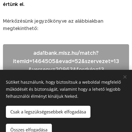
értünk el.
Mérkőzésünk jegyzőkönyve az alábbiakban
megtekinthető:
ada1bank.mlsz.hu/match?
itemId=1464505&evad=52&szervezet=13
&verseny=20963&fordulo=13
Sütiket használunk, hogy biztosítsuk a weboldal megfelelő
működését és biztonságát, valamint hogy a lehető legjobb
felhasználói élményt kínáljuk Neked.
© BALASSAGYARMATI SPORT CLUB 2660 Balassagyarmat, Vizy
Zs. út 14.
Csak a legszükségesebbek elfogadása
Az oldalt a
Webnode
működteti
Sütik
Nyelvek
Összes elfogadása