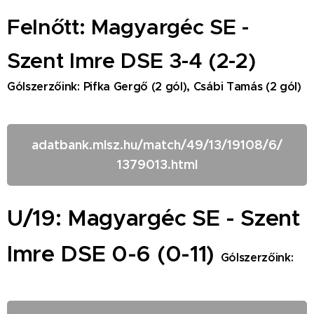
F
elnőtt: Magyargéc SE -
Szent Imre DSE
3-4 (2-2)
Gólszerzőink: Pifka Gergő (2 gól), Csábi Tamás (2 gól)
adatbank.mlsz.hu/match/49/13/19108/6/
1379013.html
U
/19: Magyargéc SE - Szent
Imre DSE 0-6 (0-11)
Gólszerzőink: