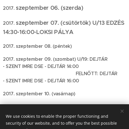
szeptember 06.
(szerda)
2017.
szeptember 07
. (csütörtök)
U/13 EDZÉS
2017.
14:30-16:00
-LOKSI PÁLYA
2017. szeptember 08. (péntek)
2017. szeptember 09. (szombat)
U/19: DEJTÁR
-
SZENT IMRE DSE - DEJTÁR 14:00
FELNŐTT: DEJTÁR
-
SZENT IMRE DSE - DEJTÁR 16:00
2017. szeptember 10. (vasárnap)
We use cookies to enable the proper functioning and
© 2016 SZENT IMRE DSE 2660. Balassagyarmat, Szabó Lőrinc út 1.
security of our website, and to offer you the best possible